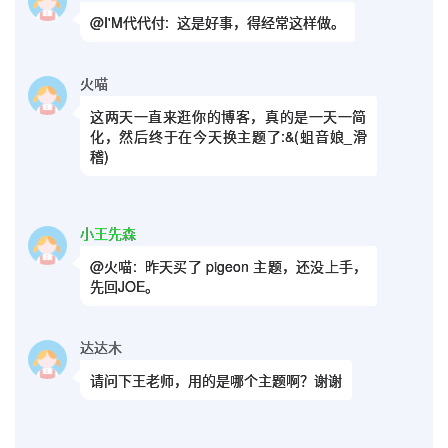
@I'M代代付:
这是好事，得经常这样做。
火喵
这两天一直来逛你的博客，真的是一天一简
化，然后终于在今天换主题了:&(蛆音娘_滑
稽)
小王先森
@火喵:
昨天买了 pigeon 主题，还没上手，
先回JOE。
达达木
请问下王老师，用的是哪个主题啊？谢谢