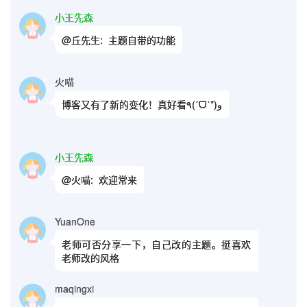
小王先森
@丘先生:
主题自带的功能
火喵
博客又有了新的变化！真好看٩(ˊᗜˋ*)و
小王先森
@火喵:
欢迎常来
YuanOne
老师可否分享一下，自己改的主题。挺喜欢
老师改的风格
maqingxi