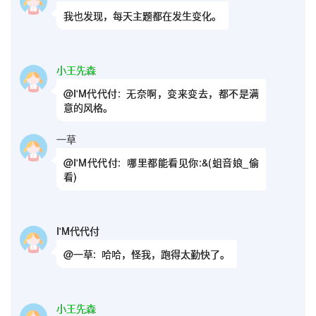
我也发现，每天主题都在发生变化。
小王先森
@I'M代代付:
无奈啊，变来变去，都不是满
意的风格。
一草
@I'M代代付:
哪里都能看见你:&(蛆音娘_偷
看)
I'M代代付
@一草:
哈哈，怪我，跑得太勤快了。
小王先森