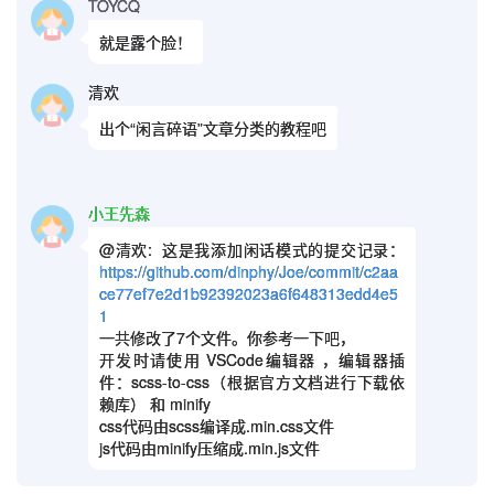
TOYCQ
就是露个脸！
清欢
出个“闲言碎语”文章分类的教程吧
小王先森
@清欢:
这是我添加闲话模式的提交记录：
https://github.com/dinphy/Joe/commit/c2aa
ce77ef7e2d1b92392023a6f648313edd4e5
1
一共修改了7个文件。你参考一下吧，
开发时请使用 VSCode编辑器 ，编辑器插
件：scss-to-css（根据官方文档进行下载依
赖库） 和 minify
css代码由scss编译成.min.css文件
js代码由minify压缩成.min.js文件