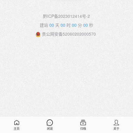
黔ICP备2023012414号-2
建站
00
天
00
时
00
分
00
秒
贵公网安备52060202000570
主页
闲说
归档
关于